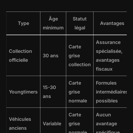
Âge
Statut
Type
Avantages
minimum
légal
Assurance
Carte
Collection
spécialisée,
30 ans
grise
officielle
avantages
collection
fiscaux
Carte
Formules
15-30
Youngtimers
grise
intermédiaires
ans
normale
possibles
Carte
Aucun
Véhicules
Variable
grise
avantage
anciens
normale
spécifique