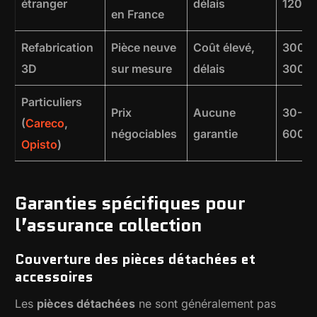
étranger
délais
1200
en France
Refabrication
Pièce neuve
Coût élevé,
300-
3D
sur mesure
délais
3000
Particuliers
Prix
Aucune
30-
(
Careco
,
négociables
garantie
600€
Opisto
)
Garanties spécifiques pour
l’assurance collection
Couverture des pièces détachées et
accessoires
Les
pièces détachées
ne sont généralement pas