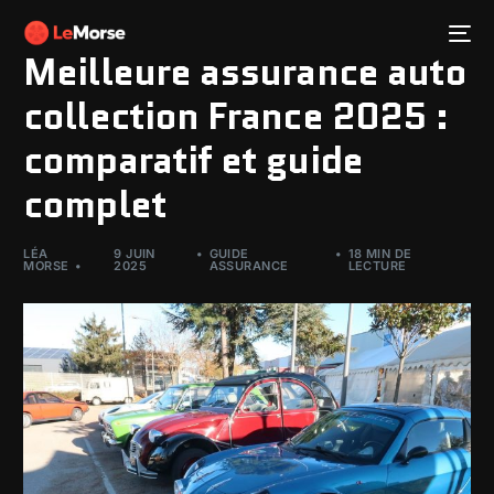
Meilleure assurance auto
collection France 2025 :
comparatif et guide
complet
LÉA
9 JUIN
GUIDE
18 MIN DE
MORSE
2025
ASSURANCE
LECTURE